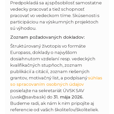
Predpokladá sa aj spôsobilosť samostatne
vedecky pracovať a tiež schopnosť
pracovať vo vedeckom tíme. Skúsenosti s
participáciou na výskumných projektoch
sú výhodou.
Zoznam požadovaných dokladov:
Štruktúrovaný životopis vo formáte
Europass, doklady o najvyššom
dosiahnutom vzdelaní resp. vedeckých
kvalifikačných stupňoch, zoznam
publikácií a citácií, zoznam riešených
grantov, motivačný list, a podpísaný
súhlas
so spracovaním osobných údajov
posielajte na sekretariát ÚVSK SAV
(uvsk@savba.sk) do
31. mája 2026.
Budeme radi, ak nám k nim pripojíte aj
referencie od vašich školiteľov/školiteliek.