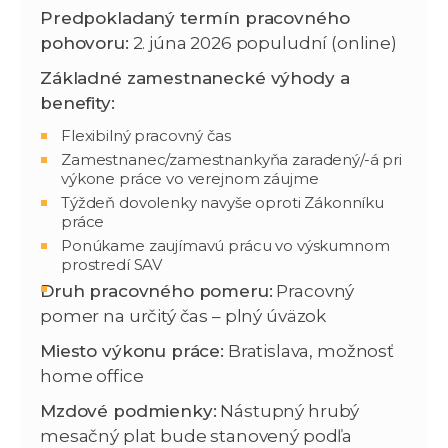
Predpokladaný termín pracovného
pohovoru:
2. júna 2026 populudní (online)
Základné zamestnanecké výhody a
benefity:
Flexibilný pracovný čas
Zamestnanec/zamestnankyňa zaradený/-á pri
výkone práce vo verejnom záujme
Týždeň dovolenky navyše oproti Zákonníku
práce
Ponúkame zaujímavú prácu vo výskumnom
prostredí SAV
Druh pracovného pomeru:
Pracovný
pomer na určitý čas – plný úväzok
Miesto výkonu práce:
Bratislava, možnosť
home office
Mzdové podmienky:
Nástupný hrubý
mesačný plat bude stanovený podľa