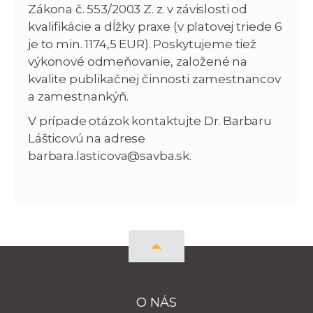
Zákona č. 553/2003 Z. z. v závislosti od
kvalifikácie a dĺžky praxe (v platovej triede 6
je to min. 1174,5 EUR). Poskytujeme tiež
výkonové odmeňovanie, založené na
kvalite publikačnej činnosti zamestnancov
a zamestnankýň.
V prípade otázok kontaktujte Dr. Barbaru
Lášticovú na adrese
barbara.lasticova@savba.sk.
O NÁS