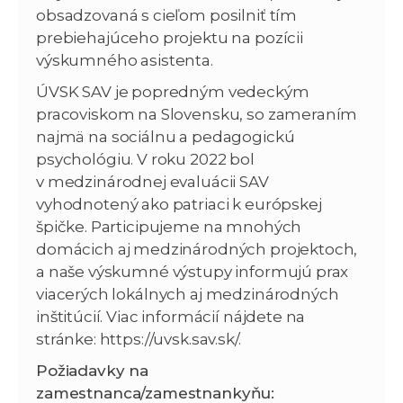
obsadzovaná s cieľom posilniť tím
prebiehajúceho projektu na pozícii
výskumného asistenta.
ÚVSK SAV je popredným vedeckým
pracoviskom na Slovensku, so zameraním
najmä na sociálnu a pedagogickú
psychológiu. V roku 2022 bol
v medzinárodnej evaluácii SAV
vyhodnotený ako patriaci k európskej
špičke. Participujeme na mnohých
domácich aj medzinárodných projektoch,
a naše výskumné výstupy informujú prax
viacerých lokálnych aj medzinárodných
inštitúcií. Viac informácií nájdete na
stránke: https://uvsk.sav.sk/.
Požiadavky na
zamestnanca/zamestnankyňu: