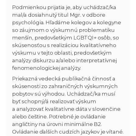
Podmienkou prijatia je, aby uchádzač/ka
mal/a dosiahnutý titul Mgr. v odbore
psychológia. Hľadáme kolegov a kolegyne
so záujmom o výskumnú problematiku
menšín, predovšetkým LGBTQI+ osôb, so
skúsenosťou s realizáciou kvalitatívneho
výskumu v tejto oblasti, predovšetkým
analýzy diskurzu a/alebo interpretatívnej
fenomenologickej analýzy.
Priekazná vedecká publikačná činnosť a
skúsenosti zo zahraničných výskumných
pobytov sú výhodou. Uchádzač/ka musí
byť schopný/á realizovať výskum
a analyzovať kvalitatívne dáta v slovenčine
alebo češtine. Potrebné je ovládanie
angličtiny na úrovni minimálne B2.
Ovládanie ďalších cudzích jazykov je vítané.